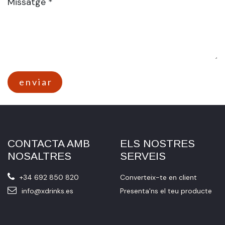
Missatge *
e n v i a r
CONTACTA AMB
ELS NOSTRES
NOSALTRES
SERVEIS
+34 692 850 820
Converteix-te en client
info@xdrinks.es
Presenta'ns el teu producte